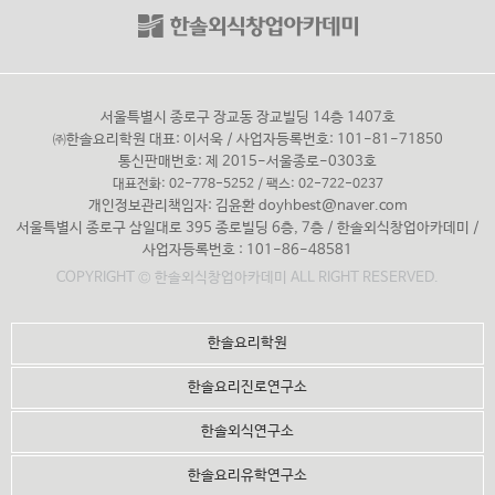
서울특별시 종로구 장교동 장교빌딩 14층 1407호
㈜한솔요리학원 대표: 이서욱 / 사업자등록번호: 101-81-71850
통신판매번호: 제 2015-서울종로-0303호
대표전화: 02-778-5252 / 팩스: 02-722-0237
개인정보관리책임자: 김윤환
doyhbest@naver.com
서울특별시 종로구 삼일대로 395 종로빌딩 6층, 7층 / 한솔외식창업아카데미 /
사업자등록번호 : 101-86-48581
COPYRIGHT © 한솔외식창업아카데미 ALL RIGHT RESERVED.
한솔요리학원
한솔요리진로연구소
한솔외식연구소
한솔요리유학연구소