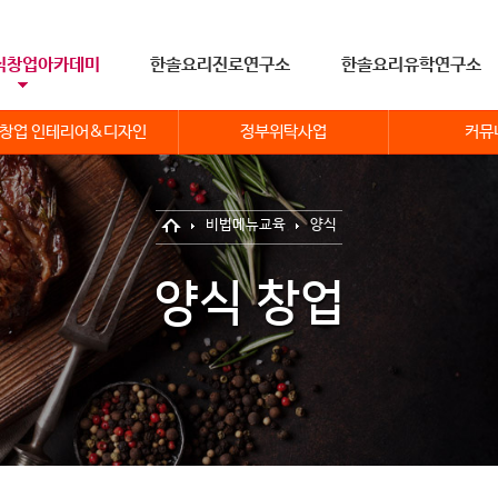
식창업아카데미
한솔요리진로연구소
한솔요리유학연구소
창업 인테리어&디자인
정부위탁사업
커뮤
비법메뉴교육
양식
양식 창업