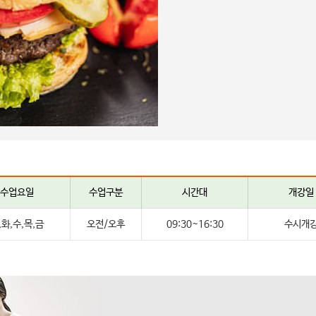
수업요일
수업구분
시간대
개강일
,화,수,목,금
오전/오후
09:30~16:30
수시개