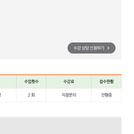
수강 상담 신청하기
수업횟수
수강료
접수현황
강
2 회
지점문의
진행중