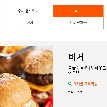
수제 샌드위치
버거
브런치
테이크아웃
버거
특급 Chef의 노하우
전수!!
요리별 교육과정
- 갈비버거