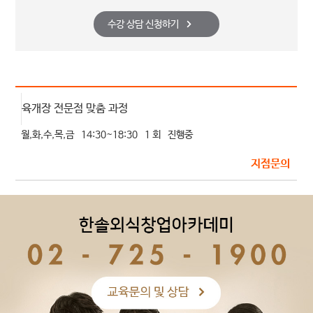
수강 상담 신청하기
육개장 전문점 맞춤 과정
월,화,수,목,금
14:30~18:30
1 회
진행중
지점문의