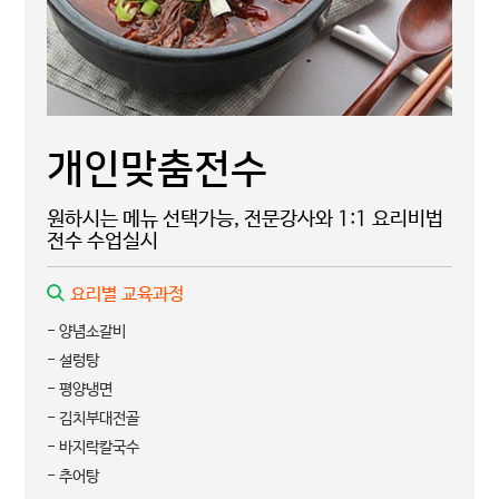
개인맞춤전수
원하시는 메뉴 선택가능, 전문강사와 1:1 요리비법
전수 수업실시
요리별 교육과정
- 양념소갈비
- 설렁탕
- 평양냉면
- 김치부대전골
- 바지락칼국수
- 추어탕