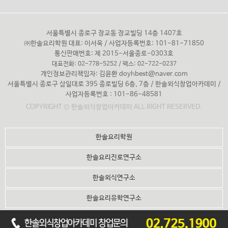
서울특별시 종로구 장교동 장교빌딩 14층 1407호
㈜한솔요리학원 대표: 이서욱 / 사업자등록번호: 101-81-71850
통신판매번호: 제 2015-서울종로-0303호
대표전화: 02-778-5252 / 팩스: 02-722-0237
개인정보관리책임자: 김윤환
doyhbest@naver.com
서울특별시 종로구 삼일대로 395 종로빌딩 6층, 7층 / 한솔외식창업아카데미 /
사업자등록번호 : 101-86-48581
COPYRIGHT © 한솔외식창업아카데미 ALL RIGHT RESERVED.
한솔요리학원
한솔요리진로연구소
한솔외식연구소
한솔요리유학연구소